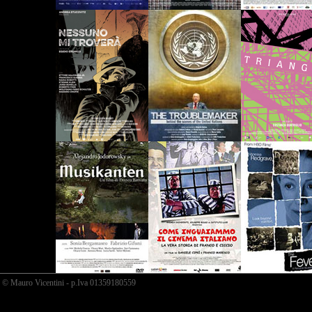
© Mauro Vicentini - p.Iva 01359180559